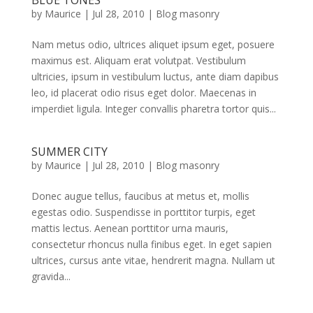
BLUE TONES
by
Maurice
|
Jul 28, 2010
|
Blog masonry
Nam metus odio, ultrices aliquet ipsum eget, posuere
maximus est. Aliquam erat volutpat. Vestibulum
ultricies, ipsum in vestibulum luctus, ante diam dapibus
leo, id placerat odio risus eget dolor. Maecenas in
imperdiet ligula. Integer convallis pharetra tortor quis...
SUMMER CITY
by
Maurice
|
Jul 28, 2010
|
Blog masonry
Donec augue tellus, faucibus at metus et, mollis
egestas odio. Suspendisse in porttitor turpis, eget
mattis lectus. Aenean porttitor urna mauris,
consectetur rhoncus nulla finibus eget. In eget sapien
ultrices, cursus ante vitae, hendrerit magna. Nullam ut
gravida...