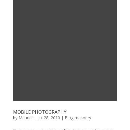
MOBILE PHOTOGRAPHY
by
Maurice
|
Jul 28, 2010
|
Blog masonry